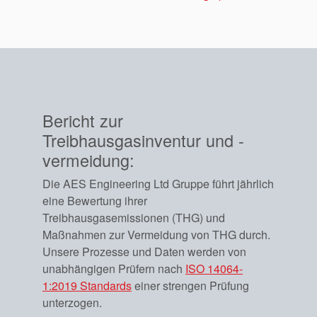
Zertifizierungen und
Standards
Kontaktieren Sie uns
Standorte
Bericht zur
Neuigkeiten
Treibhausgasinventur und -
vermeidung:
Nachhaltigkeit
Die AES Engineering Ltd Gruppe führt jährlich
eine Bewertung ihrer
Treibhausgasemissionen (THG) und
Maßnahmen zur Vermeidung von THG durch.
Unsere Prozesse und Daten werden von
unabhängigen Prüfern nach
ISO 14064-
1:2019 Standards
einer strengen Prüfung
unterzogen.