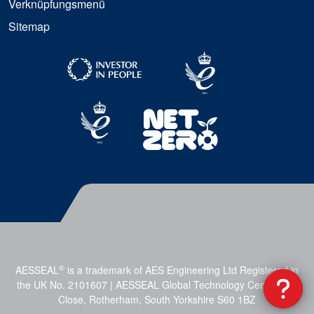
Verknüpfungsmenü
Sitemap
®
AESSEAL
is a trademark of AES Engineering Ltd Registered in
the UK No. 2101607 | AESSEAL Global Technology Centre, Mill
Close, Rotherham, South Yorkshire S60 1BZ