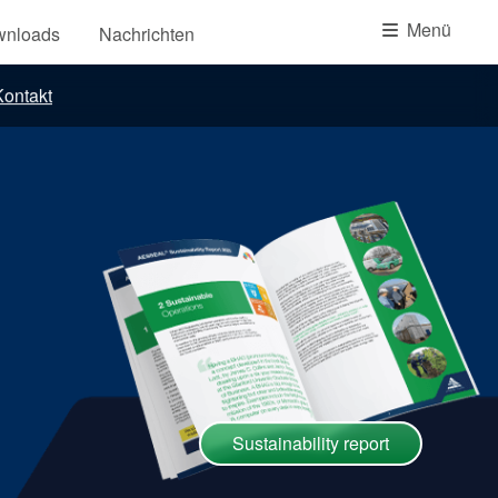
Akademie
Menü
wnloads
Nachrichten
Produktbroschüren
ontakt
Video
Sustainability report