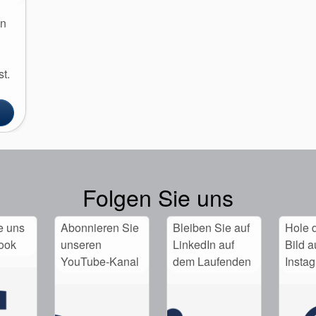
in
t.
Folgen Sie uns
e uns
Abonnieren Sie
Bleiben Sie auf
Hole d
ook
unseren
LinkedIn auf
Bild a
YouTube-Kanal
dem Laufenden
Insta