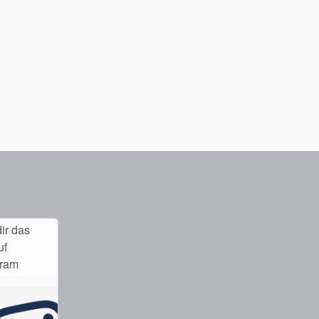
ir das
uf
gram