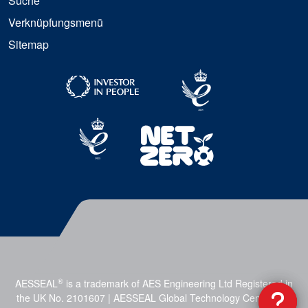
Suche
Verknüpfungsmenü
Sitemap
®
AESSEAL
is a trademark of AES Engineering Ltd Registered in
the UK No. 2101607 | AESSEAL Global Technology Centre, Mill