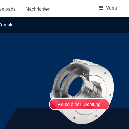
Akademie
Menü
wnloads
Nachrichten
Produktbroschüren
ontakt
Video
Reise einer Dichtung