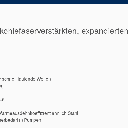
kohlefaserverstärkten, expandierten
r schnell laufende Wellen
ng
45
, Wärmeausdehnkoeffizient ähnlich Stahl
serbedarf in Pumpen