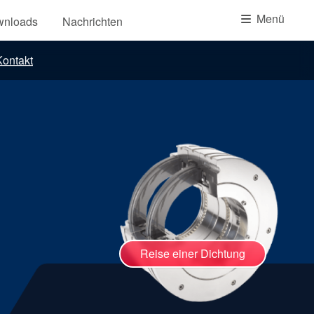
Akademie
Menü
wnloads
Nachrichten
Produktbroschüren
ontakt
Video
Reise einer Dichtung