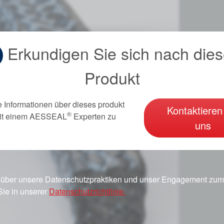
Erkundigen Sie sich nach die
Produkt
e Informationen über dieses produkt
Kontaktieren
®
it einem AESSEAL
Experten zu
uns
 über unsere Datenschutzpraktiken und unser Engagement zum 
Sie in unserer
Datenschutzrichtlinie.