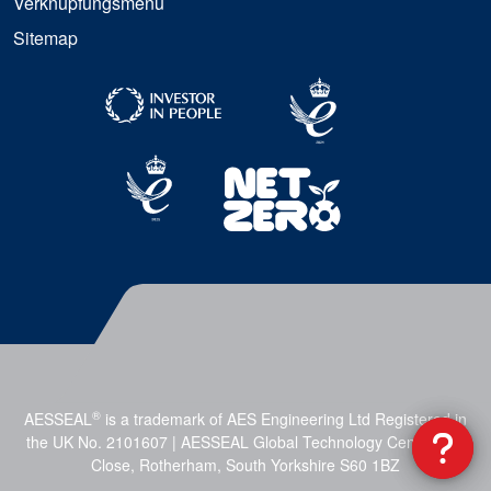
Verknüpfungsmenü
Sitemap
®
AESSEAL
is a trademark of AES Engineering Ltd Registered in
the UK No. 2101607 | AESSEAL Global Technology Centre, Mill
Close, Rotherham, South Yorkshire S60 1BZ