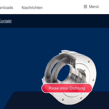
Akademie
Menü
wnloads
Nachrichten
Produktbroschüren
ontakt
Video
Reise einer Dichtung