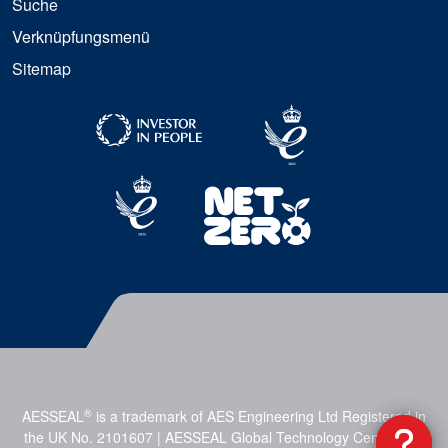
Suche
Verknüpfungsmenü
Sitemap
®
AESSEAL
is a trademark of AES Engineering Ltd Registered in
the UK No. 2101607 | AESSEAL Global Technology Centre, Mill