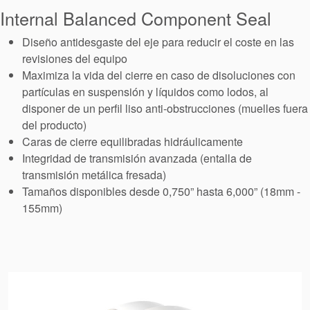
Empaquetadura
Internal Balanced Component Seal
Sistemas
Diseño antidesgaste del eje para reducir el coste en las
revisiones del equipo
auxiliares de
Maximiza la vida del cierre en caso de disoluciones con
sellado
partículas en suspensión y líquidos como lodos, al
disponer de un perfil liso anti-obstrucciones (muelles fuera
del producto)
Reparación
Caras de cierre equilibradas hidráulicamente
Integridad de transmisión avanzada (entalla de
de Cierres
transmisión metálica fresada)
Tamaños disponibles desde 0,750” hasta 6,000” (18mm -
155mm)