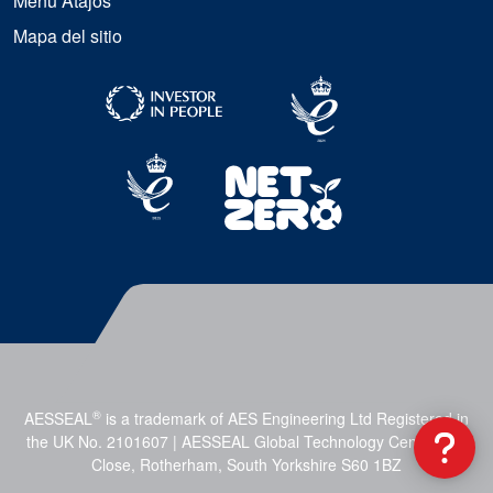
Menú Atajos
Mapa del sitio
®
AESSEAL
is a trademark of AES Engineering Ltd Registered in
the UK No. 2101607 | AESSEAL Global Technology Centre, Mill
Close, Rotherham, South Yorkshire S60 1BZ