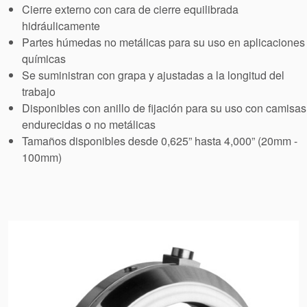
Empaquetadura
Cierre externo con cara de cierre equilibrada
hidráulicamente
Sistemas
Partes húmedas no metálicas para su uso en aplicaciones
químicas
auxiliares de
Se suministran con grapa y ajustadas a la longitud del
sellado
trabajo
Disponibles con anillo de fijación para su uso con camisas
endurecidas o no metálicas
Reparación
Tamaños disponibles desde 0,625” hasta 4,000” (20mm -
100mm)
de Cierres