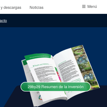
Academia
Menú
s y descargas
Noticias
Planos de tuberías API
acto
Guías de la industria
Folletos de productos
Vídeo
29by29 Resumen de la inversión