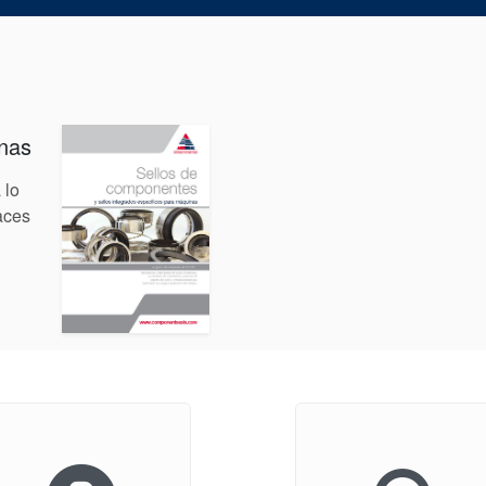
Product Brochure Image
inas
 lo
aces