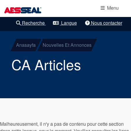
Navigation principale
Protection
Aller au contenu principal
Menu
des
Recherche
Langue
Nous contacter
Raffinements clairs
roulements
Joints
Anasayfa
Nouvelles Et Annonces
mécaniques
CA Articles
à cartouche
Joints pour
composants
Joints pour
Malheureusement, il n'y a pas de contenu pour cette section
gaz
dans cette langue, pour le moment. Veuillez consulter les liens