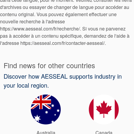
d'archives ou essayer de changer de langue pour accéder au
tresses
contenu original. Vous pouvez également effectuer une
nouvelle recherche à l'adresse
d’étanchéité
https://www.aesseal.com/fr/recherche/. Si vous ne parvenez
pas à accéder à un contenu spécifique, demandez de l'aide à
Système de
l'adresse https://aesseal.com/fr/contacter-aesseal/.
support de
Find news for other countries
joint
Discover how AESSEAL supports industry in
Remise à
your local region.
neuf des
joints
Australia
Canada