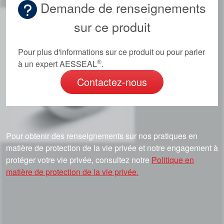
Académie
Demande de renseignements
sur ce produit
Brochures produits
Vidéo
Pour plus d'informations sur ce produit ou pour parler
®
à un expert AESSEAL
.
Contactez-nous
Pour obtenir des renseignements sur nos pratiques en
matière de protection de la vie privée et notre engagement à
protéger votre vie privée, consultez notre
Politique en
matière de protection de la vie privée.