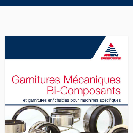
tresses
d’étanchéité
Product Brochure Image
Système de
support de
joint
Remise à
neuf des
joints