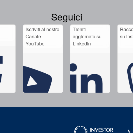
Seguici
u
Iscriviti al nostro
Tieniti
Raccog
Canale
aggiornato su
su In
YouTube
LinkedIn