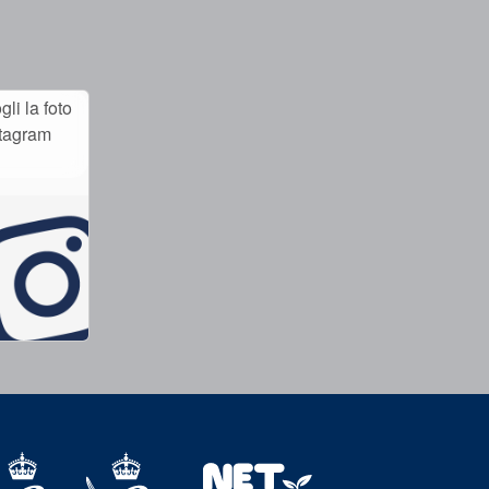
li la foto
stagram