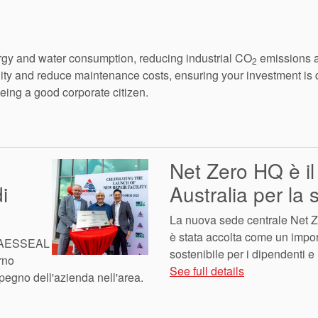
rgy and water consumption, reducing industrial CO
emissions a
2
lity and reduce maintenance costs, ensuring your investment is 
eing a good corporate citizen.
Net Zero HQ è i
i
Australia per la s
La nuova sede centrale Net 
è stata accolta come un impo
di AESSEAL
sostenibile per i dipendenti e 
rno
See full details
mpegno dell'azienda nell'area.