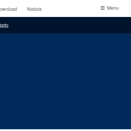
Accademia
Menu
download
Notizie
brochure prodotto
atto
Video