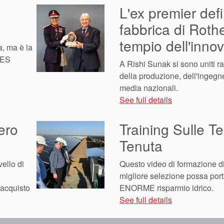
L'ex premier defi
fabbrica di Rot
tempio dell'inno
a, ma è la
 AES
A Rishi Sunak si sono uniti 
della produzione, dell'ingegner
media nazionali.
See full details
ero
Training Sulle Te
Tenuta
ello di
Questo video di formazione d
migliore selezione possa port
'acquisto
ENORME risparmio idrico.
See full details