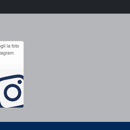
li la foto
stagram