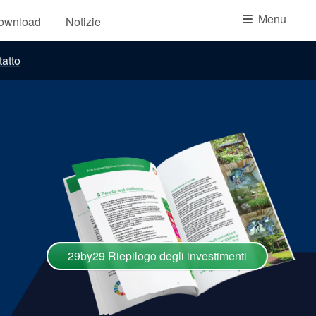
Accademia
Menu
download
Notizie
brochure prodotto
atto
Video
29by29 Riepilogo degli investimenti