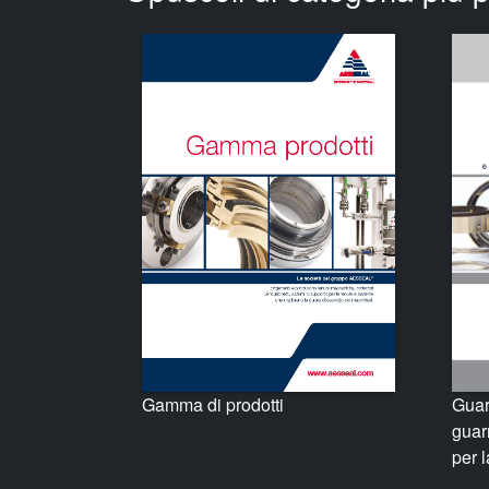
Gamma di prodotti
Guar
guar
per 