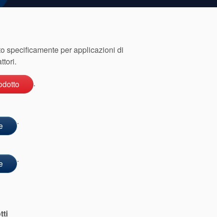
 specificamente per applicazioni di
tori.
.
odotto
.
e
.
e
tti