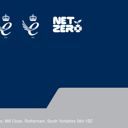
e, Mill Close, Rotherham, South Yorkshire S60 1BZ