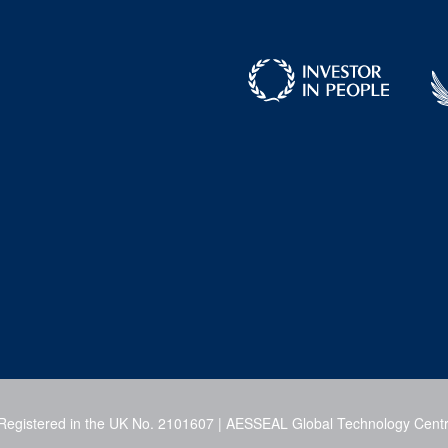
 Registered in the UK No. 2101607 | AESSEAL Global Technology Centr