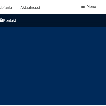
Akademia
Menu
pobrania
Aktualności
przewodniki branżowe
Kontakt
broszury produktów