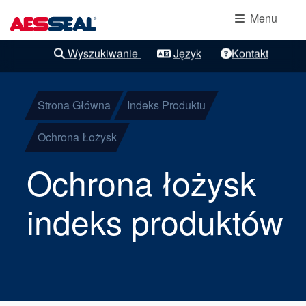
Główna nawigacja
Ochrona
Przejdź do treści
Menu
łożysk
Wyszukiwanie
Język
Kontakt
Wyraźne udoskonalenia
Uszczelnienia
mechaniczne
Strona Główna
Indeks Produktu
kasetowe
Ochrona Łożysk
Ochrona łożysk
Uszczelnienia
komponentów
indeks produktów
Uszczelnienia
gazowe