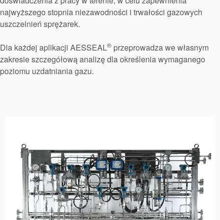
doświadczenia z pracy w terenie, w celu zapewnienia
najwyższego stopnia niezawodności i trwałości gazowych
uszczelnień sprężarek.
®
Dla każdej aplikacji AESSEAL
przeprowadza we własnym
zakresie szczegółową analizę dla określenia wymaganego
poziomu uzdatniania gazu.
Certyfikaty i standardy
Kontakt
Lokalizacje
Artykuły
Zrównoważonego Rozwoju