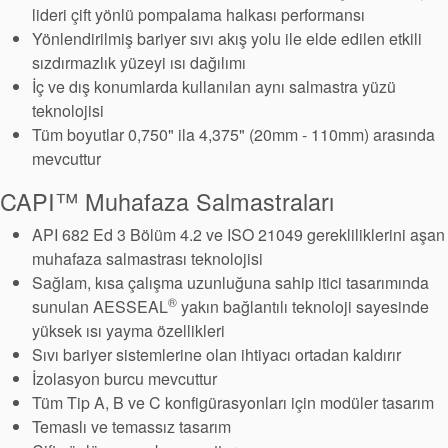
lideri çift yönlü pompalama halkası performansı
Yönlendirilmiş bariyer sıvı akış yolu ile elde edilen etkili
sızdırmazlık yüzeyi ısı dağılımı
İç ve dış konumlarda kullanılan aynı salmastra yüzü
teknolojisi
Tüm boyutlar 0,750" ila 4,375" (20mm - 110mm) arasında
mevcuttur
CAPI™ Muhafaza Salmastraları
API 682 Ed 3 Bölüm 4.2 ve ISO 21049 gerekliliklerini aşan
muhafaza salmastrası teknolojisi
Sağlam, kısa çalışma uzunluğuna sahip itici tasarımında
®
sunulan AESSEAL
yakın bağlantılı teknoloji sayesinde
yüksek ısı yayma özellikleri
Sıvı bariyer sistemlerine olan ihtiyacı ortadan kaldırır
Akademi
İzolasyon burcu mevcuttur
Tüm Tip A, B ve C konfigürasyonları için modüler tasarım
Ürün Broşürleri
Temaslı ve temassız tasarım
beyaz bültenler