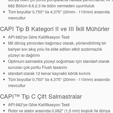
Konumlar
682 Bölüm 8.6.2.3 ile ödün vermeden uyumluluk
Tüm boyutlar 0,750" ila 4,375" (20mm - 110mm) arasında
Haberler
mevcuttur
Sürdürülebilirlik
CAPI Tip B Kategori II ve III İkili Mühürler
API 682'ye Göre Kalifikasyon Testi
Mil dönüş yönünden bağımsız olarak, yönlendirilmiş bir
bariyer sıvı akış yolu ile elde edilen etkili sızdırmazlık
yüzeyi ısı dağılımı
Optimum salmastra yüzeyi soğutması için standart olarak
sunulan çok portlu Flush tasarımı
standart olarak 12 kenar kaynaklı körük kıvrımı
Tüm boyutlar 0,750" ila 4,375" (20mm - 110mm) arasında
mevcuttur
CAPI™ Tip C Çift Salmastralar
API 682'ye Göre Kalifikasyon Testi
Rotor ve stator arasında 0,062" (1,5 mm) boşluk ile dünya