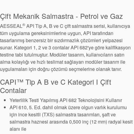
Paketleme
Çift Mekanik Salmastra - Petrol ve Gaz
Seal Destek
®
AESSEAL
API Tip A, B ve C çift salmastra serisi, kullanıcıya
Sistemi
tüm uygulama gereksinimlerine uygun, API tarafından
tasarlanmış benzersiz bir sızdırmazlık çözümleri yelpazesi
sunar. Kategori 1, 2 ve 3 contalar API 682'ye göre kalifikasyon
testine tabi tutulmuştur. Modüler tasarım, kullanıcıların satın
alma kolaylığı ve hızlı teslimat sağlayan modüler tasarım ile
uygulamaları için doğru çözümü seçmelerine olanak tanır.
CAPI™ Tip A B ve C Kategori I Çift
Contalar
Yeterlilik Testi Yapılmış API 682 Teknolojisini Kullanır
API 610, 5. Ed. dahil olmak üzere olgun varlık kurulumu
için ince kesitli (TXS) salmastra tasarımları, şaft ve
salmastra haznesi arasında 0,500 inç (12 mm) radyal kesit
alanı ile