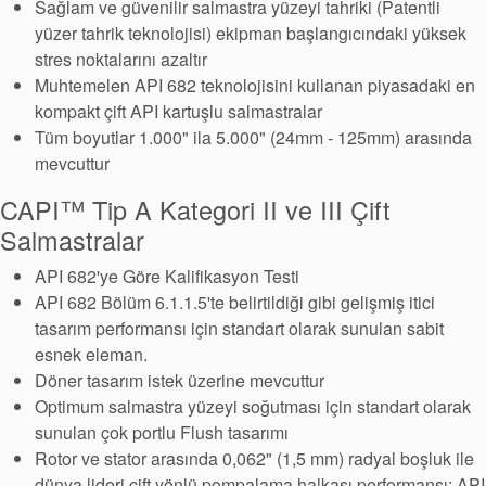
Sağlam ve güvenilir salmastra yüzeyi tahriki (Patentli
yüzer tahrik teknolojisi) ekipman başlangıcındaki yüksek
stres noktalarını azaltır
Muhtemelen API 682 teknolojisini kullanan piyasadaki en
kompakt çift API kartuşlu salmastralar
Tüm boyutlar 1.000" ila 5.000" (24mm - 125mm) arasında
mevcuttur
CAPI™ Tip A Kategori II ve III Çift
Salmastralar
API 682'ye Göre Kalifikasyon Testi
API 682 Bölüm 6.1.1.5'te belirtildiği gibi gelişmiş itici
tasarım performansı için standart olarak sunulan sabit
esnek eleman.
Döner tasarım istek üzerine mevcuttur
Optimum salmastra yüzeyi soğutması için standart olarak
Sertifikalar ve Standartlar
sunulan çok portlu Flush tasarımı
Rotor ve stator arasında 0,062" (1,5 mm) radyal boşluk ile
Bize Ulaşın
dünya lideri çift yönlü pompalama halkası performansı; API