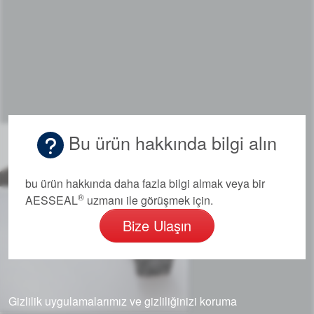
Bu ürün hakkında bilgi alın
Akademi
Ürün Broşürleri
bu ürün hakkında daha fazla bilgi almak veya bir
®
AESSEAL
uzmanı ile görüşmek için.
beyaz bültenler
Bize Ulaşın
Gizlilik uygulamalarımız ve gizliliğinizi koruma