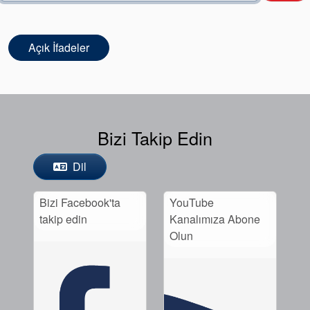
Paketleme
Seal Destek
Açık İfadeler
Sistemi
Bizi Takip Edin
Sertifikalar ve Standartlar
Dil
Bize Ulaşın
Bizi Facebook'ta
YouTube
Konumlar
takip edin
Kanalımıza Abone
Haberler
Olun
Sürdürülebilirlik