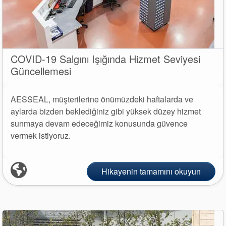
COVID-19 Salgını Işığında Hizmet Seviyesi
Güncellemesi
AESSEAL, müşterilerine önümüzdeki haftalarda ve
Sertifikalar ve Standartlar
aylarda bizden beklediğiniz gibi yüksek düzey hizmet
Bize Ulaşın
sunmaya devam edeceğimiz konusunda güvence
vermek istiyoruz.
Konumlar
Haberler
Hikayenin tamamını okuyun
Sürdürülebilirlik