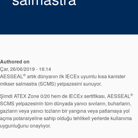
Paketleme
Seal Destek
Sistemi
Authored on
Çar, 26/06/2019 - 16:14
®
AESSEAL
artık dünyanın ilk IECEx uyumlu kısa kanister
mikser salmastra (SCMS) yelpazesini sunuyor.
®
Şimdi ATEX Zone 0/20 hem de IECEx sertifikası, AESSEAL
SCMS yelpazesinin tüm dünyada yanıcı sıvıların, buharların,
gazların veya yanıcı tozların bir yangına veya patlamaya yol
Sertifikalar ve Standartlar
açma potansiyeline sahip olduğu tehlikeli yerlerde kullanıma
uygunluğunu onaylıyor.
Bize Ulaşın
Konumlar