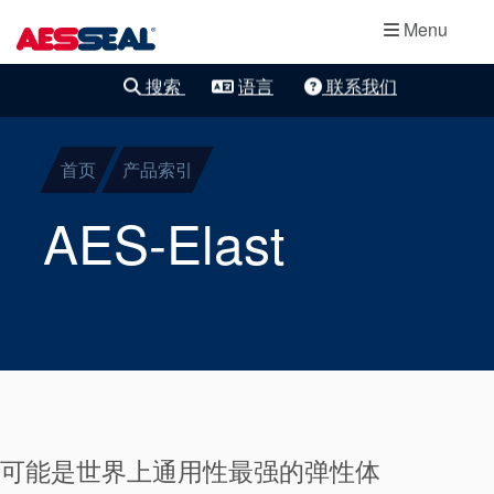
主导航
轴承保护器
跳转到主要内容
Menu
集装式机械密
搜索
语言
联系我们
清除细化
封
首页
产品索引
两部件密封
AES-Elast
干气密封
盘根
密封辅助系统
可能是世界上通用性最强的弹性体