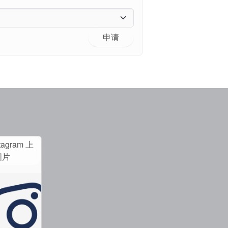
申请
tagram 上
图片