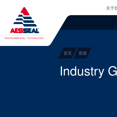
主
轴承保护器
跳转到主要内容
关于
集装式机械密封
清除细化
两部件密封
干气密封
首页
资源
盘根
Industry 
密封辅助系统