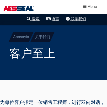
主导航
轴承保护器
跳转到主要内容
Menu
集装式机械密
搜索
语言
联系我们
清除细化
封
Anasayfa
关于我们
两部件密封
客户至上
干气密封
盘根
密封辅助系统
为每位客户指定一位销售工程师，进行双向对话，