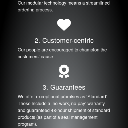
Our modular technology means a streamlined
ordering process.
2. Customer-centric
Our people are encouraged to champion the
customers’ cause.
学院
行业指南
3. Guarantees
产品手册
We offer exceptional promises as ‘Standard’.
These include a ‘no-work, no-pay’ warranty
视频
and guaranteed 48-hour shipment of standard
products (as part of a seal management
program).