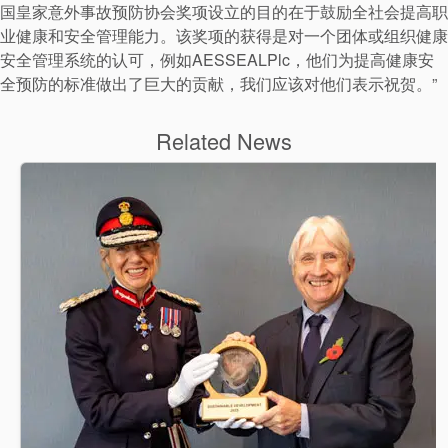
行业指南
国皇家意外事故预防协会奖项设立的目的在于鼓励全社会提高职
业健康和安全管理能力。该奖项的获得是对一个团体或组织健康
产品手册
安全管理系统的认可，例如AESSEALPlc，他们为提高健康安
视频
全预防的标准做出了巨大的贡献，我们应该对他们表示祝贺。”
Related News