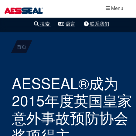
主导航
轴承保护器
跳转到主要内容
Menu
集装式机械密
搜索
语言
联系我们
清除细化
封
首页
两部件密封
干气密封
AESSEAL®成为
盘根
2015年度英国皇家
密封辅助系统
意外事故预防协会
奖项得主