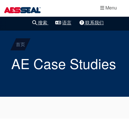
主导航
轴承保护器
跳转到主要内容
Menu
集装式机械密
搜索
语言
联系我们
清除细化
封
首页
两部件密封
AE Case Studies
干气密封
盘根
密封辅助系统