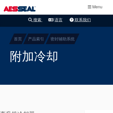
主导航
轴承保护器
跳转到主要内容
Menu
集装式机械密
搜索
语言
联系我们
清除细化
封
首页
产品索引
密封辅助系统
两部件密封
附加冷却
干气密封
盘根
密封辅助系统