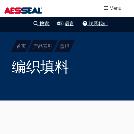
主导航
轴承保护器
跳转到主要内容
Menu
集装式机械密
搜索
语言
联系我们
清除细化
封
首页
产品索引
盘根
两部件密封
编织填料
干气密封
盘根
密封辅助系统