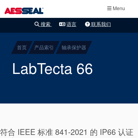
主导航
轴承保护器
跳转到主要内容
Menu
集装式机械密
搜索
语言
联系我们
清除细化
封
首页
产品索引
轴承保护器
两部件密封
LabTecta 66
干气密封
盘根
密封辅助系统
符合 IEEE 标准 841-2021 的 IP66 认证