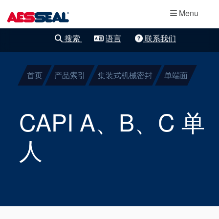
主导航
轴承保护器
跳转到主要内容
Menu
集装式机械密
搜索
语言
联系我们
清除细化
封
首页
产品索引
集装式机械密封
单端面
两部件密封
干气密封
CAPI A、B、C 单
盘根
人
密封辅助系统