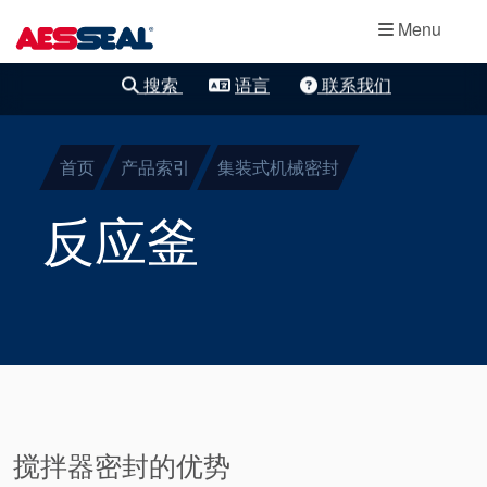
主导航
轴承保护器
跳转到主要内容
Menu
集装式机械密
搜索
语言
联系我们
清除细化
封
首页
产品索引
集装式机械密封
两部件密封
反应釜
干气密封
盘根
密封辅助系统
搅拌器密封的优势