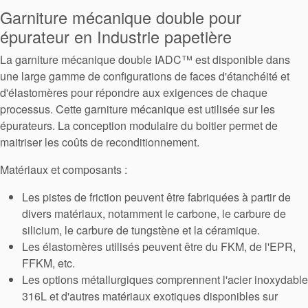
Garniture mécanique double pour
tresses
épurateur en Industrie papetière
d’étanchéité
La garniture mécanique double IADC™ est disponible dans
une large gamme de configurations de faces d'étanchéité et
Système de
d'élastomères pour répondre aux exigences de chaque
processus. Cette garniture mécanique est utilisée sur les
support de
épurateurs. La conception modulaire du boitier permet de
maitriser les coûts de reconditionnement.
joint
Matériaux et composants :
Remise à
Les pistes de friction peuvent être fabriquées à partir de
divers matériaux, notamment le carbone, le carbure de
neuf des
silicium, le carbure de tungstène et la céramique.
joints
Les élastomères utilisés peuvent être du FKM, de l'EPR,
FFKM, etc.
Les options métallurgiques comprennent l'acier inoxydable
316L et d'autres matériaux exotiques disponibles sur