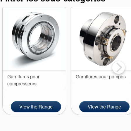
tresses
d’étanchéité
Système de
support de
joint
Garnitures pour
Garnitures pour pompes
Remise à
compresseurs
neuf des
joints
View the Range
View the Range