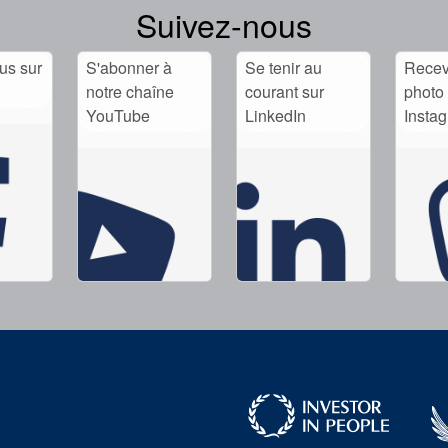
Suivez-nous
us sur
S'abonner à
Se tenir au
Recev
notre chaîne
courant sur
photo 
YouTube
LinkedIn
Insta