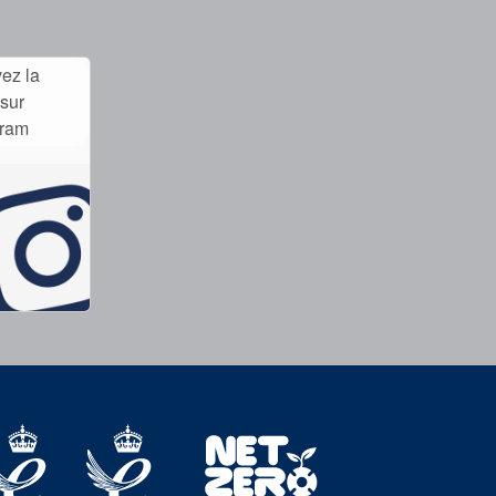
ez la
sur
gram