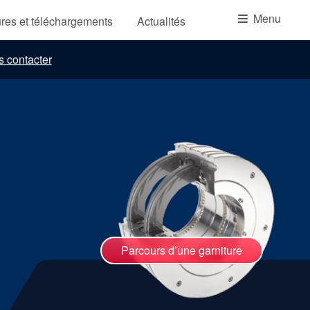
Académie
Menu
res et téléchargements
Actualités
Brochures produits
 contacter
Vidéo
Parcours d’une garniture