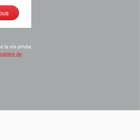
ous
e la vie privée
matière de