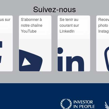
Suivez-nous
us sur
S'abonner à
Se tenir au
Recev
notre chaîne
courant sur
photo 
YouTube
LinkedIn
Insta