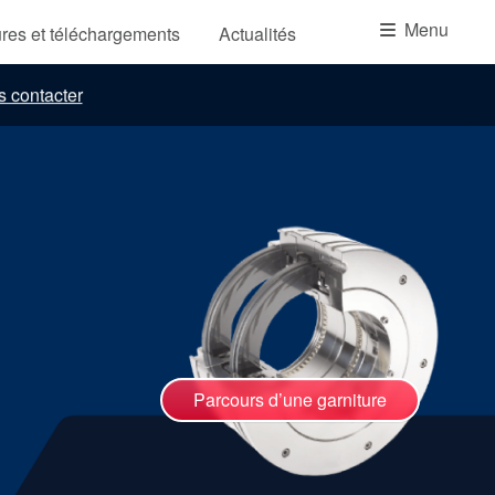
Académie
Menu
res et téléchargements
Actualités
Brochures produits
 contacter
Vidéo
Parcours d’une garniture