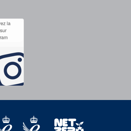
ez la
sur
gram