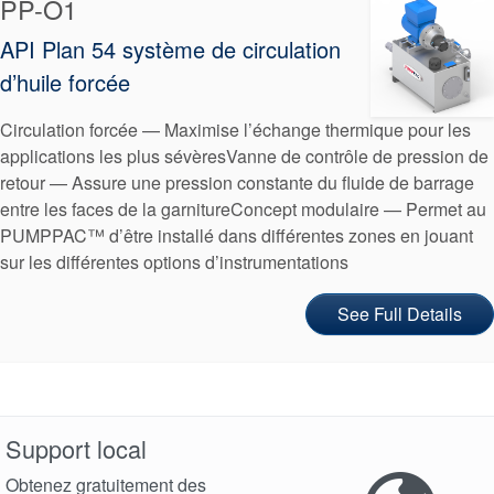
PP-O1
API Plan 54 système de circulation
d’huile forcée
Circulation forcée — Maximise l’échange thermique pour les
applications les plus sévèresVanne de contrôle de pression de
Certifications et normes
retour — Assure une pression constante du fluide de barrage
entre les faces de la garnitureConcept modulaire — Permet au
Contactez-nous
PUMPPAC™ d’être installé dans différentes zones en jouant
Localisations
sur les différentes options d’instrumentations
Actualités
See Full Details
Durabilité
Support local
Obtenez gratuitement des