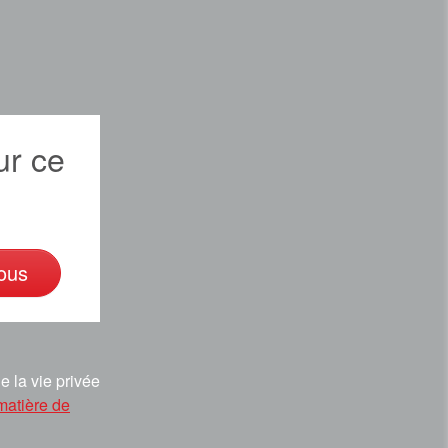
r ce
ous
e la vie privée
matière de