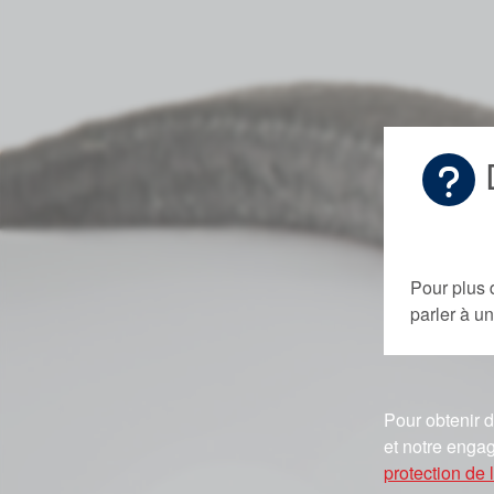
D
Pour plus 
parler à 
Pour obtenir d
et notre engag
protection de l