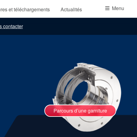
Académie
Menu
res et téléchargements
Actualités
Brochures produits
 contacter
Vidéo
Parcours d’une garniture