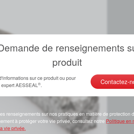
emande de renseignements su
produit
d'informations sur ce produit ou pour
Contactez-n
®
un expert AESSEAL
.
es renseignements sur nos pratiques en matière de protection d
ement à protéger votre vie privée, consultez notre
Politique en 
a vie privée.