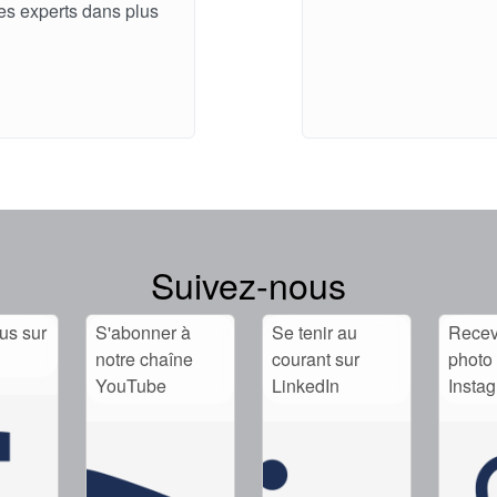
es experts dans plus
Suivez-nous
us sur
S'abonner à
Se tenir au
Recev
notre chaîne
courant sur
photo 
YouTube
LinkedIn
Insta