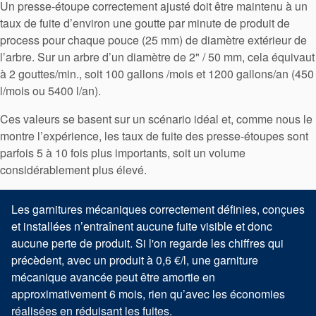
Un presse-étoupe correctement ajusté doit être maintenu à un
taux de fuite d’environ une goutte par minute de produit de
process pour chaque pouce (25 mm) de diamètre extérieur de
l’arbre. Sur un arbre d’un diamètre de 2" / 50 mm, cela équivaut
à 2 gouttes/min., soit 100 gallons /mois et 1200 gallons/an (450
l/mois ou 5400 l/an).
Certifications et normes
Ces valeurs se basent sur un scénario idéal et, comme nous le
Contactez-nous
montre l’expérience, les taux de fuite des presse-étoupes sont
parfois 5 à 10 fois plus importants, soit un volume
Localisations
considérablement plus élevé.
Actualités
Les garnitures mécaniques correctement définies, conçues
Durabilité
et installées n’entraînent aucune fuite visible et donc
aucune perte de produit. Si l'on regarde les chiffres qui
précèdent, avec un produit à 0,6 €/l, une garniture
mécanique avancée peut être amortie en
approximativement 6 mois, rien qu’avec les économies
réalisées en réduisant les fuites.