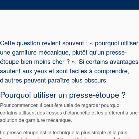
tresses
d’étanchéité
Système de
Cette question revient souvent : « pourquoi utiliser
une garniture mécanique, plutôt qu’un presse-
support de
étoupe bien moins cher ? ». Si certains avantages
joint
sautent aux yeux et sont faciles à comprendre,
d’autres peuvent paraître plus obscurs.
Remise à
Pourquoi utiliser un presse-étoupe ?
neuf des
Pour commencer, il peut être utile de regarder pourquoi
joints
certains utilisent des tresses d’étanchéité et les préfèrent à une
solution de garniture mécanique.
Le presse-étoupe est la technique la plus simple et la plus