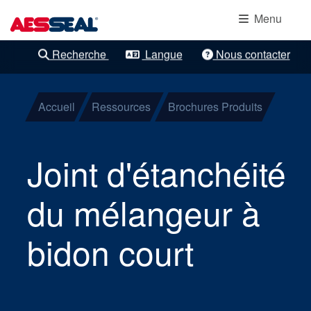
Navigation principale
Protection
Aller au contenu principal
Menu
des
Recherche
Langue
Nous contacter
Raffinements clairs
roulements
Joints
Accueil
Ressources
Brochures Produits
mécaniques
Joint d'étanchéité
à cartouche
du mélangeur à
Joints pour
composants
bidon court
Joints pour
gaz