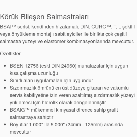
Paketleme
Körük Bileşen Salmastraları
Seal Destek
BSAI™ serisi, kendinden hizalamalı, DIN, CURC™, T, L şekilli
Sistemi
veya önyükleme montajlı sabitleyiciler ile birlikte çok çeşitli
salmastra yüzeyi ve elastomer kombinasyonlarında mevcuttur.
Özellikler
BSEN 12756 (eski DIN 24960) muhafazalar için uygun
kısa çalışma uzunluğu
Sınırlı alan uygulamaları için uygundur
Sızdırmazlık ömrünü en üst düzeye çıkaran ve vakumlu
servis kabiliyetine izin veren azaltılmış sızdırmazlık yüzeyi
yüklemesi için hidrolik olarak dengelenmiştir
BSAIG™ mükemmel kimyasal dirence sahip grafit
salmastraya sahiptir
Boyutlar 1.000" ila 5.000" (24mm - 125mm) arasında
mevcuttur