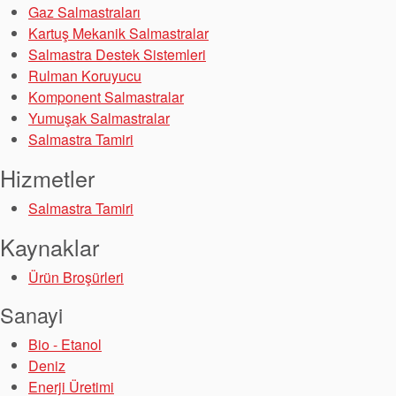
Paketleme
Gaz Salmastraları
Kartuş Mekanik Salmastralar
Seal Destek
Salmastra Destek Sistemleri
Rulman Koruyucu
Sistemi
Komponent Salmastralar
Yumuşak Salmastralar
Salmastra Tamiri
Hizmetler
Salmastra Tamiri
Kaynaklar
Ürün Broşürleri
Sanayi
Bio - Etanol
Deniz
Enerji Üretimi