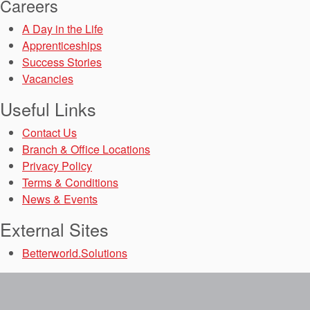
Careers
A Day in the Life
Apprenticeships
Success Stories
Vacancies
Useful Links
Contact Us
Branch & Office Locations
Privacy Policy
Terms & Conditions
News & Events
External Sites
Betterworld.Solutions