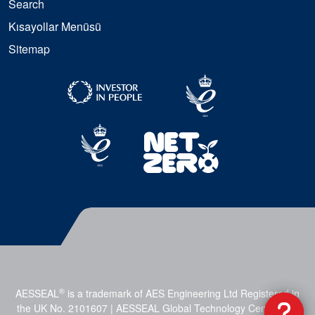
Search
Kısayollar Menüsü
Sitemap
®
AESSEAL
is a trademark of AES Engineering Ltd Registered in
the UK No. 2101607 | AESSEAL Global Technology Centre, Mill