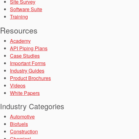
Site Survey
Software Suite
Training
Resources
Academy
API Piping Plans
Case Studies
Important Forms
Industry Guides
Product Brochures
Videos
White Papers
Industry Categories
Automotive
Biofuels
Construction
Chemical