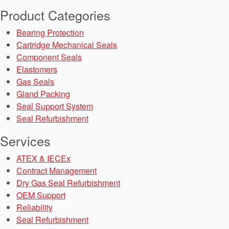
Product Categories
Bearing Protection
Cartridge Mechanical Seals
Component Seals
Elastomers
Gas Seals
Gland Packing
Seal Support System
Seal Refurbishment
Services
ATEX & IECEx
Contract Management
Akademi
Dry Gas Seal Refurbishment
Ürün Broşürleri
OEM Support
Reliability
beyaz bültenler
Seal Refurbishment