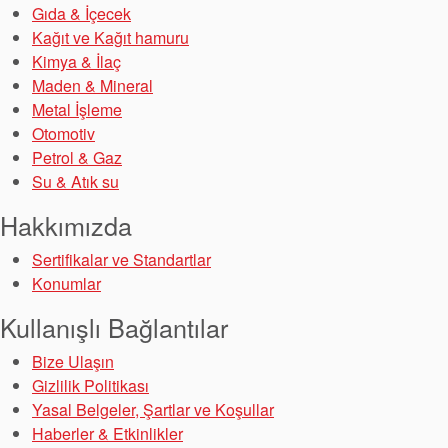
Gıda & İçecek
Kağıt ve Kağıt hamuru
Kimya & İlaç
Maden & Mineral
Metal İşleme
Otomotiv
Sertifikalar ve Standartlar
Petrol & Gaz
Su & Atık su
Bize Ulaşın
Hakkımızda
Konumlar
Sertifikalar ve Standartlar
Haberler
Konumlar
Sürdürülebilirlik
Kullanışlı Bağlantılar
Bize Ulaşın
Gizlilik Politikası
Yasal Belgeler, Şartlar ve Koşullar
Haberler & Etkinlikler