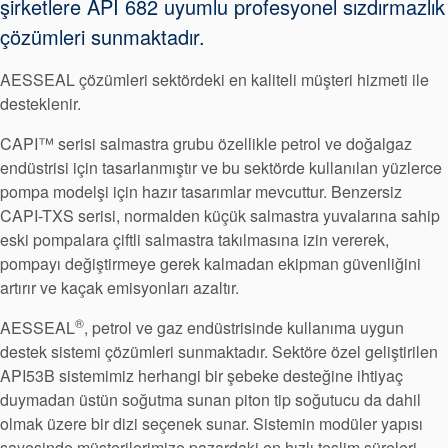
şirketlere API 682 uyumlu profesyonel sızdırmazlık
çözümleri sunmaktadır.
Bize Ulaşın
Konumlar
AESSEAL çözümleri sektördeki en kaliteli müşteri hizmeti ile
desteklenir.
Haberler
CAPI™ serisi salmastra grubu özellikle petrol ve doğalgaz
Sürdürülebilirlik
endüstrisi için tasarlanmıştır ve bu sektörde kullanılan yüzlerce
pompa modelşi için hazır tasarımlar mevcuttur. Benzersiz
CAPI-TXS serisi, normalden küçük salmastra yuvalarına sahip
eski pompalara çiftli salmastra takılmasına izin vererek,
pompayı değiştirmeye gerek kalmadan ekipman güvenliğini
artırır ve kaçak emisyonları azaltır.
®
AESSEAL
, petrol ve gaz endüstrisinde kullanıma uygun
destek sistemi çözümleri sunmaktadır. Sektöre özel geliştirilen
API53B sistemimiz herhangi bir şebeke desteğine ihtiyaç
duymadan üstün soğutma sunan piton tip soğutucu da dahil
olmak üzere bir dizi seçenek sunar. Sistemin modüler yapısı
sayesinde müşterilerimize pazardaki en hızlı teslim süreleri