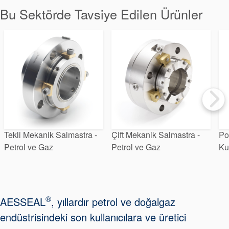
Paketleme
Bu Sektörde Tavsiye Edilen Ürünler
Seal Destek
Sistemi
Tekli Mekanik Salmastra -
Çift Mekanik Salmastra -
Po
Petrol ve Gaz
Petrol ve Gaz
Ku
®
AESSEAL
, yıllardır petrol ve doğalgaz
endüstrisindeki son kullanıcılara ve üretici
Sertifikalar ve Standartlar