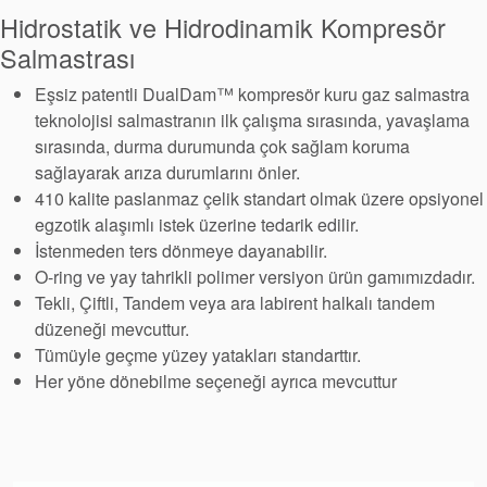
Paketleme
Hidrostatik ve Hidrodinamik Kompresör
Salmastrası
Seal Destek
Eşsiz patentli DualDam™ kompresör kuru gaz salmastra
Sistemi
teknolojisi salmastranın ilk çalışma sırasında, yavaşlama
sırasında, durma durumunda çok sağlam koruma
sağlayarak arıza durumlarını önler.
410 kalite paslanmaz çelik standart olmak üzere opsiyonel
egzotik alaşımlı istek üzerine tedarik edilir.
İstenmeden ters dönmeye dayanabilir.
O-ring ve yay tahrikli polimer versiyon ürün gamımızdadır.
Tekli, Çiftli, Tandem veya ara labirent halkalı tandem
düzeneği mevcuttur.
Tümüyle geçme yüzey yatakları standarttır.
Her yöne dönebilme seçeneği ayrıca mevcuttur