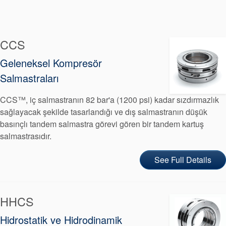
Paketleme
Seal Destek
CCS
Sistemi
Geleneksel Kompresör
Salmastraları
CCS™, iç salmastranın 82 bar'a (1200 psi) kadar sızdırmazlık
sağlayacak şekilde tasarlandığı ve dış salmastranın düşük
basınçlı tandem salmastra görevi gören bir tandem kartuş
salmastrasıdır.
See Full Details
Sertifikalar ve Standartlar
HHCS
Bize Ulaşın
Hidrostatik ve Hidrodinamik