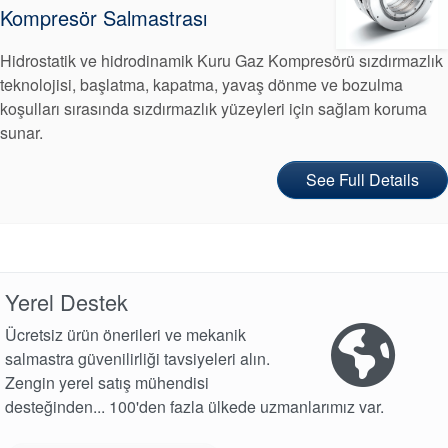
Kompresör Salmastrası
Konumlar
Haberler
Hidrostatik ve hidrodinamik Kuru Gaz Kompresörü sızdırmazlık
teknolojisi, başlatma, kapatma, yavaş dönme ve bozulma
Sürdürülebilirlik
koşulları sırasında sızdırmazlık yüzeyleri için sağlam koruma
sunar.
See Full Details
Yerel Destek
Ücretsiz ürün önerileri ve mekanik
salmastra güvenilirliği tavsiyeleri alın.
Akademi
Zengin yerel satış mühendisi
desteğinden... 100'den fazla ülkede uzmanlarımız var.
Ürün Broşürleri