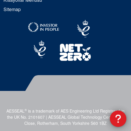
Sitemap
®
AESSEAL
is a trademark of AES Engineering Ltd Registered in
the UK No. 2101607 | AESSEAL Global Technology Centre, Mill
Close, Rotherham, South Yorkshire S60 1BZ