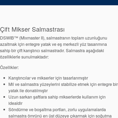
Paketleme
Seal Destek
Sistemi
Çift Mikser Salmastrası
DSWIB™ (Mixmaster II), salmastranın toplam uzunluğunu
azaltmak için entegre yatak ve eş merkezli yüz tasarımına
sahip bir çift karıştırıcı salmastradır. Salmastra aşağıdaki
özelliklerle sunulmaktadır:
Özellikler:
Karıştırıcılar ve mikserler için tasarlanmıştır
Mil ve salmastra yüzeylerini stabilize etmek için entegre bir
yatak ile donatılmıştır
Uzun sarkan şaftlara sahip mikserlerde kullanım için
idealdir
Söndürme ve boşaltma portları, zorlu uygulamalarda
salmastra ömrünü en üst düzeye çıkarmak için soğutma