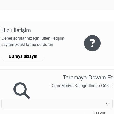
Paketleme
Seal Destek
Sistemi
Hızlı İletişim
Genel sorularınız için lütfen iletişim
sayfamızdaki formu doldurun
Buraya tıklayın
Sertifikalar ve Standartlar
Taramaya Devam Et
Bize Ulaşın
Diğer Medya Kategorilerine Gözat:
Konumlar
Haberler
Sürdürülebilirlik
Başvur