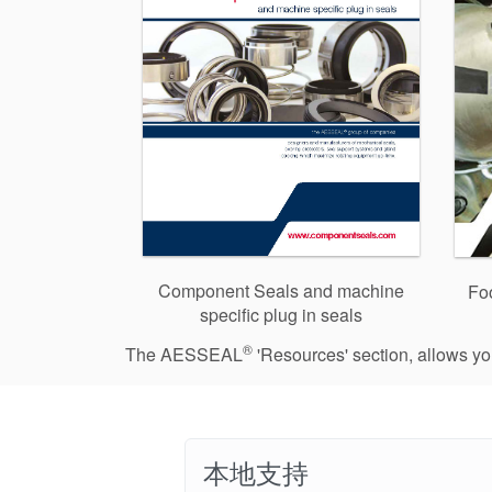
Component Seals and machine
Fo
specific plug in seals
®
The AESSEAL
'Resources' section, allows y
本地支持