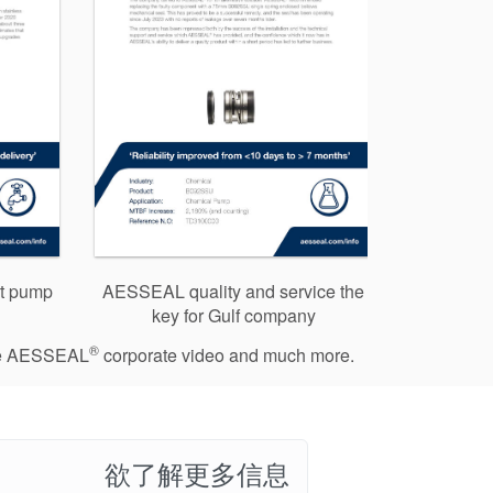
gt pump
AESSEAL quality and service the
key for Gulf company
®
 the AESSEAL
corporate video and much more.
欲了解更多信息