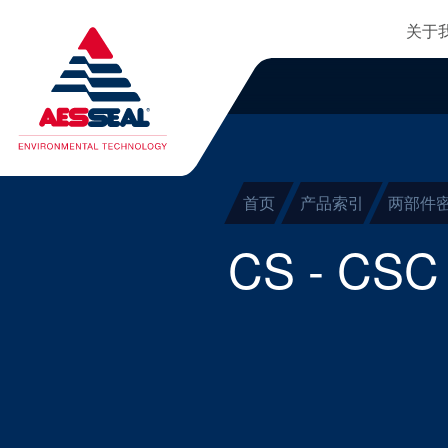
主
轴承保护器
跳转到主要内容
关于
集装式机械密封
清除细化
两部件密封
干气密封
首页
产品索引
两部件
盘根
CS - CSC
密封辅助系统